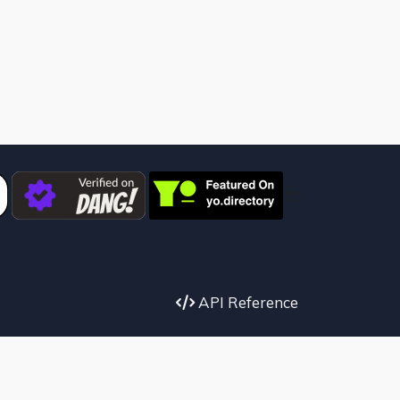

API Reference
k
X
instagram
Youtube
Telegram